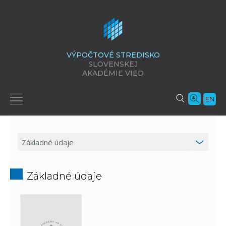
VÝPOČTOVÉ STREDISKO
SLOVENSKEJ
AKADÉMIE VIED
EN
Základné údaje