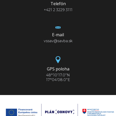
Telefón
+421 2 3229 3111
E-mail
vssav@savba.sk
GPS poloha
48°10’17.0”N
17°04’08.0”E