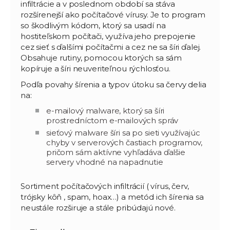
infiltrácie a v poslednom období sa stáva
rozšírenejší ako počítačové vírusy. Je to program
so škodlivým kódom, ktorý sa usadí na
hostiteľskom počítači, využíva jeho prepojenie
cez sieť s ďalšími počítačmi a cez ne sa šíri ďalej.
Obsahuje rutiny, pomocou ktorých sa sám
kopíruje a šíri neuveriteľnou rýchlosťou.
Podľa povahy šírenia a typov útoku sa červy delia
na:
e-mailový malware, ktorý sa šíri
prostredníctom e-mailových správ
sieťový malware šíri sa po sieti využívajúc
chyby v serverových častiach programov,
pričom sám aktívne vyhľadáva ďalšie
servery vhodné na napadnutie
Sortiment počítačových infiltrácií ( vírus, červ,
trójsky kôň , spam, hoax…) a metód ich šírenia sa
neustále rozširuje a stále pribúdajú nové.