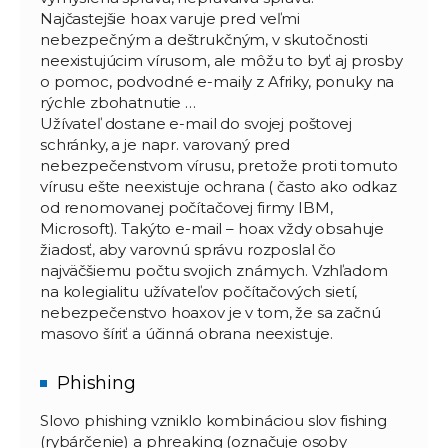
Najčastejšie hoax varuje pred veľmi
nebezpečným a deštrukčným, v skutočnosti
neexistujúcim vírusom, ale môžu to byť aj prosby
o pomoc, podvodné e-maily z Afriky, ponuky na
rýchle zbohatnutie …
Užívateľ dostane e-mail do svojej poštovej
schránky, a je napr. varovaný pred
nebezpečenstvom vírusu, pretože proti tomuto
vírusu ešte neexistuje ochrana ( často ako odkaz
od renomovanej počítačovej firmy IBM,
Microsoft). Takýto e-mail – hoax vždy obsahuje
žiadosť, aby varovnú správu rozposlal čo
najväčšiemu počtu svojich známych. Vzhľadom
na kolegialitu užívateľov počítačových sietí,
nebezpečenstvo hoaxov je v tom, že sa začnú
masovo šíriť a účinná obrana neexistuje.
Phishing
Slovo phishing vzniklo kombináciou slov fishing
(rybárčenie) a phreaking (označuje osoby