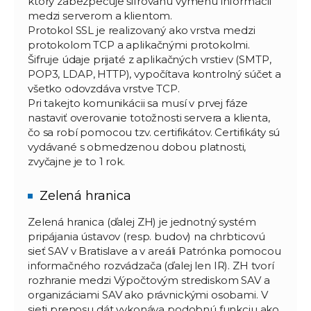
ktorý zabezpečuje šifrovanú výmenu informácií
medzi serverom a klientom.
Protokol SSL je realizovaný ako vrstva medzi
protokolom TCP a aplikačnými protokolmi.
Šifruje údaje prijaté z aplikačných vrstiev (SMTP,
POP3, LDAP, HTTP), vypočítava kontrolný súčet a
všetko odovzdáva vrstve TCP.
Pri takejto komunikácii sa musí v prvej fáze
nastaviť overovanie totožnosti servera a klienta,
čo sa robí pomocou tzv. certifikátov. Certifikáty sú
vydávané s obmedzenou dobou platnosti,
zvyčajne je to 1 rok.
Zelená hranica
Zelená hranica (ďalej ZH) je jednotný systém
pripájania ústavov (resp. budov) na chrbticovú
sieť SAV v Bratislave a v areáli Patrónka pomocou
informačného rozvádzača (ďalej len IR). ZH tvorí
rozhranie medzi Výpočtovým strediskom SAV a
organizáciami SAV ako právnickými osobami. V
sieti prenosu dát vykonáva podobnú funkciu ako