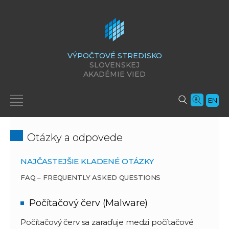
VÝPOČTOVÉ STREDISKO
SLOVENSKEJ
AKADÉMIE VIED
EN
Otázky a odpovede
NAJČASTEJŠIE KLADENÉ OTÁZKY
FAQ – FREQUENTLY ASKED QUESTIONS
Počítačový červ (Malware)
Počítačový červ sa zaraďuje medzi počítačové