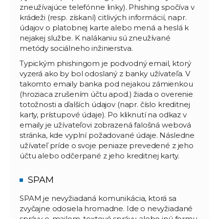
zneužívajúce telefónne linky). Phishing spočíva v
krádeži (resp. získaní) citlivých informácií, napr.
údajov o platobnej karte alebo mená a heslá k
nejakej službe. K nalákaniu sú zneužívané
metódy sociálneho inžinierstva.
Typickým phishingom je podvodný email, ktorý
vyzerá ako by bol odoslaný z banky užívateľa. V
takomto emaily banka pod nejakou zámienkou
(hroziaca zrušením účtu apod.) žiada o overenie
totožnosti a ďalších údajov (napr. číslo kreditnej
karty, prístupové údaje). Po kliknutí na odkaz v
emaily je užívateľovi zobrazená falošná webová
stránka, kde vyplní požadované údaje. Následne
užívateľ príde o svoje peniaze prevedené z jeho
účtu alebo odčerpané z jeho kreditnej karty.
SPAM
SPAM je nevyžiadaná komunikácia, ktorá sa
zvyčajne odosiela hromadne. Ide o nevyžiadané
správy e-mailom, textové správy, alebo inú formu