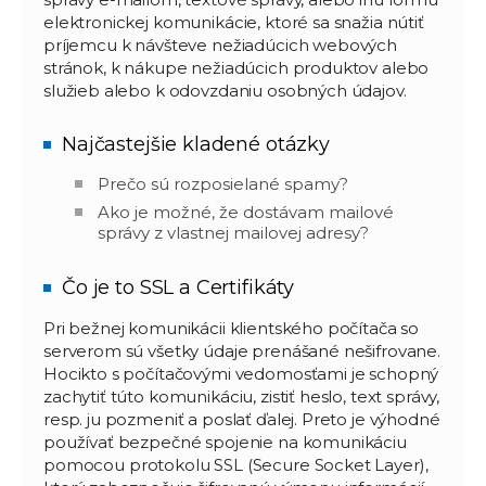
elektronickej komunikácie, ktoré sa snažia nútiť
príjemcu k návšteve nežiadúcich webových
stránok, k nákupe nežiadúcich produktov alebo
služieb alebo k odovzdaniu osobných údajov.
Najčastejšie kladené otázky
Prečo sú rozposielané spamy?
Spamy sú vo väčšine prípadov mailové správy
Ako je možné, že dostávam mailové
reklamného charakteru, ktoré majú osloviť čo
správy z vlastnej mailovej adresy?
možno najväčšie spektrum používateľov. Čím
Tento problém je spôsobený nedokonalosťou
viac reklamných správ je odoslaných tým je
protokolu pre prenos mailových správ, ktorý
väčšia pravdepodobnosť, že sa dostane k
Čo je to SSL a Certifikáty
vznikol v čase keď bola potreba výmeny
niekomu, kto na ňu bude reagovať.
informácií a neboli do tohto protokolu
Pri bežnej komunikácii klientského počítača so
zapracované dostatočné bezpečnostné
prvky. Preto je možné, že nevhodným
serverom sú všetky údaje prenášané nešifrovane.
(prípadne úmyselným) nastavením serveru, na
Hocikto s počítačovými vedomosťami je schopný
strane odosielateľa, odoslať maily z
zachytiť túto komunikáciu, zistiť heslo, text správy,
akejkoľvek emailovej adresy. Tomuto
resp. ju pozmeniť a poslať ďalej. Preto je výhodné
nevieme zamedziť, pretože server, cez ktorý
je mailová správa odoslaná nespadá pod našu
používať bezpečné spojenie na komunikáciu
správu.
pomocou protokolu SSL (Secure Socket Layer),