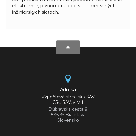
elektromer, plynomer alebo vodomer v iných
inžinierskych sieťach.
Adresa
Výpočtové stredisko SAV
CSČ SAV, v. v. i.
Dúbravská cesta 9
845 35 Bratislava
Slovensko