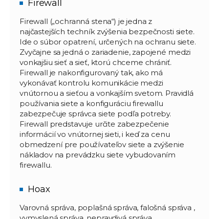
Firewall
Firewall („ochranná stena“) je jedna z
najčastejších techník zvýšenia bezpečnosti siete.
Ide o súbor opatrení, určených na ochranu siete.
Zvyčajne sa jedná o zariadenie, zapojené medzi
vonkajšiu sieť a sieť, ktorú chceme chrániť.
Firewall je nakonfigurovaný tak, ako má
vykonávať kontrolu komunikácie medzi
vnútornou a sieťou a vonkajším svetom. Pravidlá
používania siete a konfiguráciu firewallu
zabezpečuje správca siete podľa potreby.
Firewall predstavuje určite zabezpečenie
informácií vo vnútornej sieti, i keď za cenu
obmedzení pre používateľov siete a zvýšenie
nákladov na prevádzku siete vybudovaním
firewallu.
Hoax
Varovná správa, poplašná správa, falošná správa ,
vymyslená správa, nepravdivá správa.