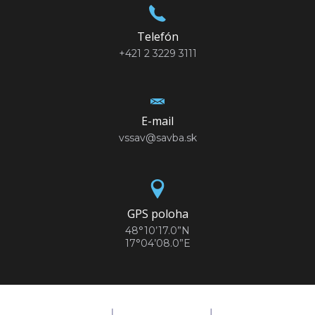
Telefón
+421 2 3229 3111
E-mail
vssav@savba.sk
GPS poloha
48°10’17.0”N
17°04’08.0”E