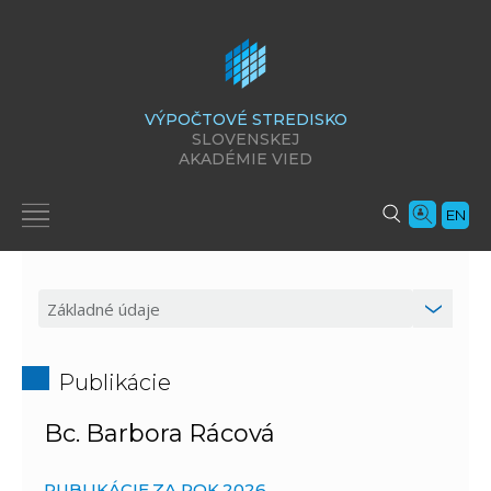
VÝPOČTOVÉ STREDISKO
SLOVENSKEJ
AKADÉMIE VIED
EN
Publikácie
Bc. Barbora Rácová
PUBLIKÁCIE ZA ROK 2026