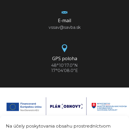
E-mail
vssav@savba.sk
GPS poloha
48°10’17.0”N
17°04’08.0”E
Na účely poskytovania obsahu prostredníctvom