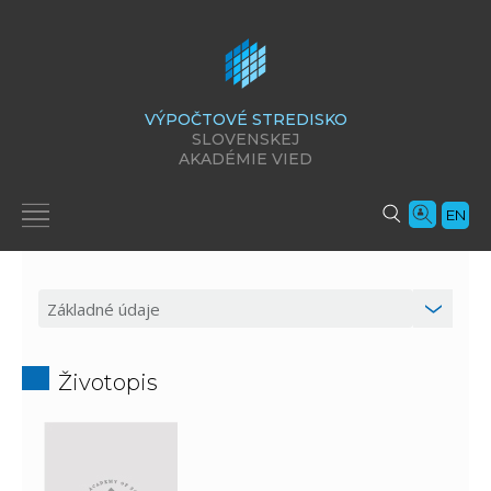
VÝPOČTOVÉ STREDISKO
SLOVENSKEJ
AKADÉMIE VIED
EN
Životopis