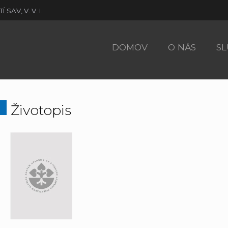
AV, V. V. I.
DOMOV
O NÁS
SL
Životopis