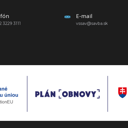
efón
E-mail
2 3229 3111
vssav@savba.sk