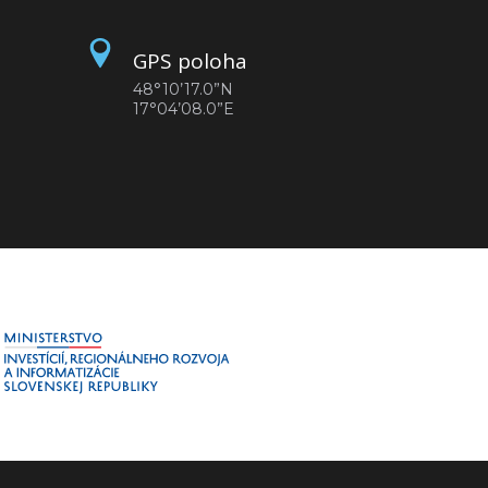
GPS poloha
48°10’17.0”N
17°04’08.0”E