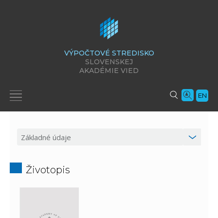
VÝPOČTOVÉ STREDISKO
SLOVENSKEJ
AKADÉMIE VIED
EN
Životopis