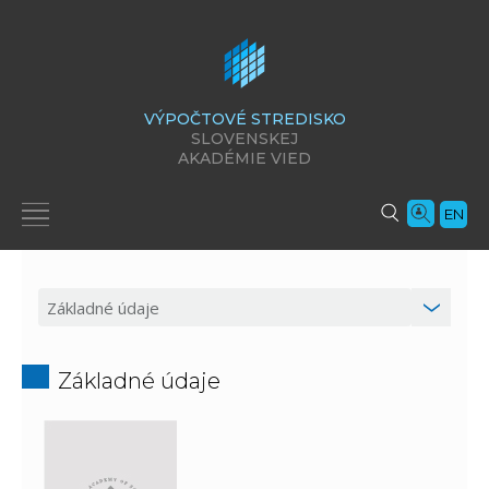
VÝPOČTOVÉ STREDISKO
SLOVENSKEJ
AKADÉMIE VIED
EN
Základné údaje