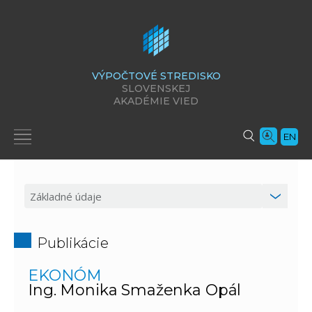
VÝPOČTOVÉ STREDISKO
SLOVENSKEJ
AKADÉMIE VIED
EN
Publikácie
EKONÓM
Ing. Monika Smaženka Opál