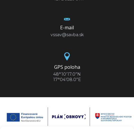
E-mail
vssav@savba.sk
GPS poloha
48°10’17.0”N
17°04’08.0”E