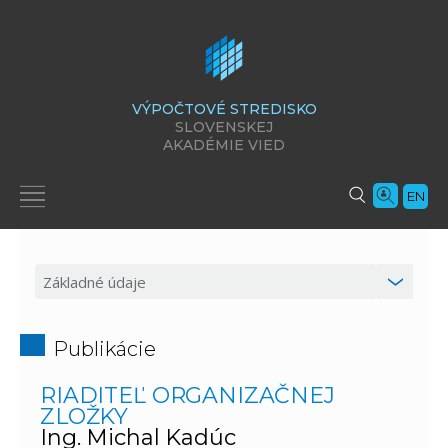
VÝPOČTOVÉ STREDISKO
SLOVENSKEJ
AKADÉMIE VIED
EN
Publikácie
RIADITEĽ ORGANIZAČNEJ
ZLOŽKY
Ing. Michal Kadúc