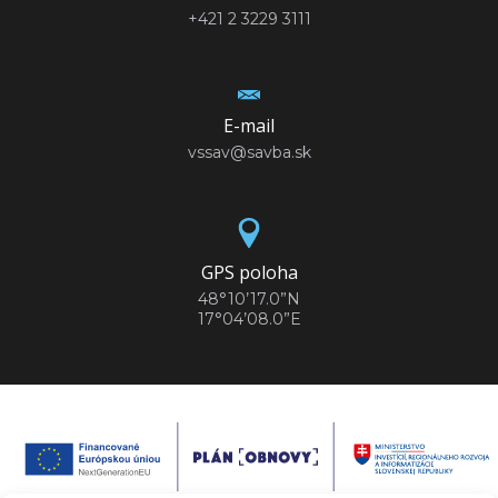
+421 2 3229 3111
E-mail
vssav@savba.sk
GPS poloha
48°10’17.0”N
17°04’08.0”E