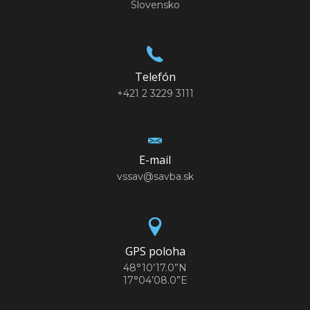
Slovensko
Telefón
+421 2 3229 3111
E-mail
vssav@savba.sk
GPS poloha
48°10’17.0”N
17°04’08.0”E