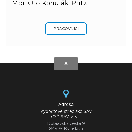
Mgr. Oto Kohulák, PhD.
PRACOVNÍCI
Adresa
Výpočtové stredisko SAV
CSČ SAV, v. v. i.
Dúbravská cesta 9
845 35 Bratislava