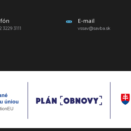
efón
E-mail
2 3229 3111
vssav@savba.sk