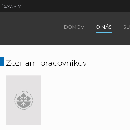
AV, V. V. I.
DOMOV
O NÁS
SL
Zoznam pracovníkov