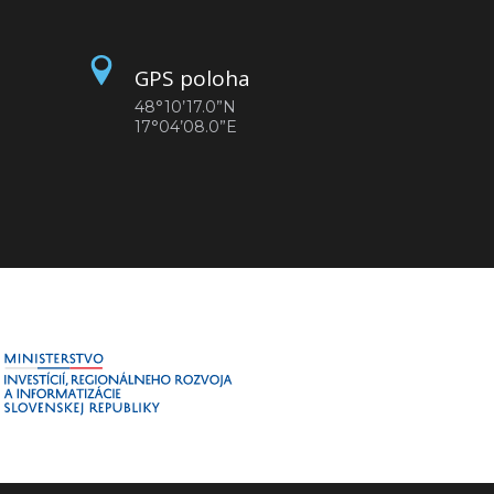
GPS poloha
48°10’17.0”N
17°04’08.0”E