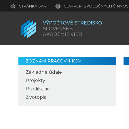
STRÁNKA SAV
CENTRUM SPOLOČNÝCH ČINNOSTÍ S
VÝPOČTOVÉ STREDISKO
SLOVENSKEJ
AKADÉMIE VIED
ZOZNAM PRACOVNÍKOV
Základné údaje
Projekty
Publikácie
Životopis