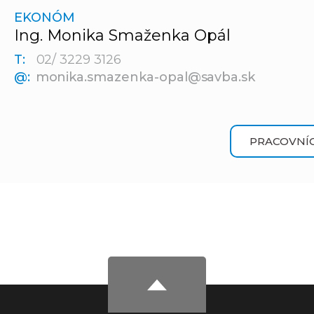
EKONÓM
Ing. Monika Smaženka Opál
T:
02/ 3229 3126
@:
monika.smazenka-opal@savba.sk
PRACOVNÍC