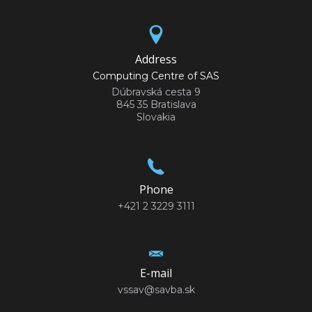
Address
Computing Centre of SAS
Dúbravská cesta 9
845 35 Bratislava
Slovakia
Phone
+421 2 3229 3111
E-mail
vssav@savba.sk