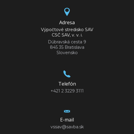
Adresa
Výpočtové stredisko SAV
CSČ SAV, v. v. i.
Dúbravská cesta 9
845 35 Bratislava
Slovensko
Telefón
+421 2 3229 3111
E-mail
vssav@savba.sk