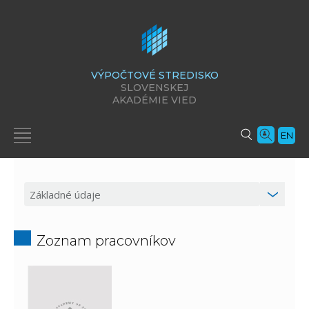
VÝPOČTOVÉ STREDISKO
SLOVENSKEJ
AKADÉMIE VIED
EN
Zoznam pracovníkov