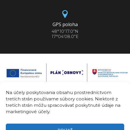
GPS poloha
48°10’17.0”N
17°04’08.0”E
Na účely poskytovania obsahu prostredníctvom
tretích strán používame súbory cookies. Niektoré z
Spolufinancované Európskou úniou. Vyjadrené názory a postoje sú
tretích strán môžu spracovávať poskytnuté údaje na
názormi a vyhláseniami autora(-ov) a nemusia nevyhnutne odrážať
názory a stanoviská Európskej únie alebo Európskej komisie.
marketingové účely.
Európska únia ani orgán poskytujúci pomoc za ne nepreberajú
žiadnu zodpovednosť.
Názov projektu:
Center for Innovative Healthcare