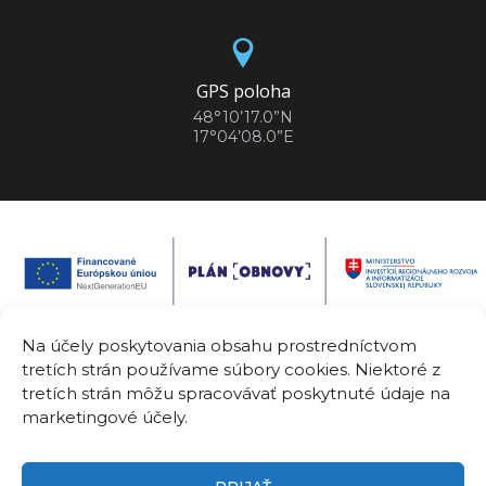
GPS poloha
48°10’17.0”N
17°04’08.0”E
Na účely poskytovania obsahu prostredníctvom
tretích strán používame súbory cookies. Niektoré z
Spolufinancované Európskou úniou. Vyjadrené názory a postoje sú
tretích strán môžu spracovávať poskytnuté údaje na
názormi a vyhláseniami autora(-ov) a nemusia nevyhnutne odrážať
názory a stanoviská Európskej únie alebo Európskej komisie.
marketingové účely.
Európska únia ani orgán poskytujúci pomoc za ne nepreberajú
žiadnu zodpovednosť.
Názov projektu:
Center for Innovative Healthcare