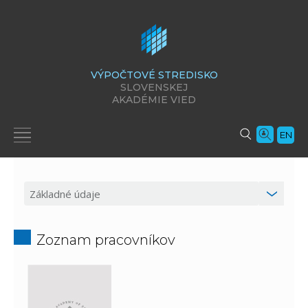
VÝPOČTOVÉ STREDISKO
SLOVENSKEJ
AKADÉMIE VIED
EN
Zoznam pracovníkov