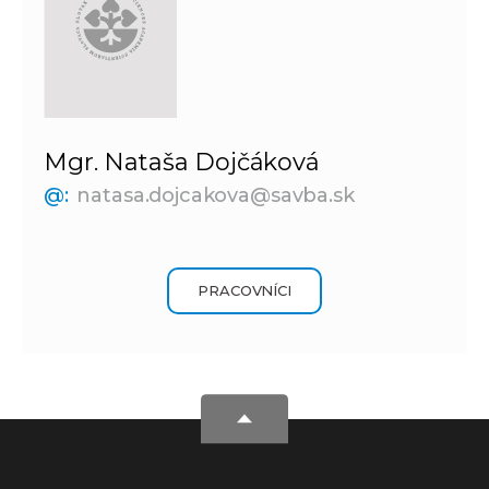
Mgr. Nataša Dojčáková
@:
natasa.dojcakova@savba.sk
PRACOVNÍCI