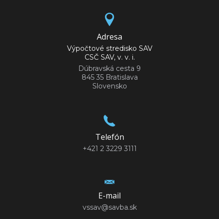
Adresa
Výpočtové stredisko SAV
CSČ SAV, v. v. i.
Dúbravská cesta 9
845 35 Bratislava
Slovensko
Telefón
+421 2 3229 3111
E-mail
vssav@savba.sk