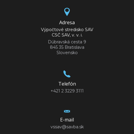
Adresa
Výpočtové stredisko SAV
CSČ SAV, v. v. i.
Dúbravská cesta 9
845 35 Bratislava
Slovensko
Telefón
+421 2 3229 3111
E-mail
vssav@savba.sk