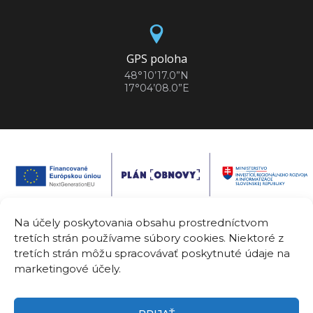
GPS poloha
48°10’17.0”N
17°04’08.0”E
Na účely poskytovania obsahu prostredníctvom
tretích strán používame súbory cookies. Niektoré z
Spolufinancované Európskou úniou. Vyjadrené názory a postoje sú
tretích strán môžu spracovávať poskytnuté údaje na
názormi a vyhláseniami autora(-ov) a nemusia nevyhnutne odrážať
názory a stanoviská Európskej únie alebo Európskej komisie.
marketingové účely.
Európska únia ani orgán poskytujúci pomoc za ne nepreberajú
žiadnu zodpovednosť.
Názov projektu:
Center for Innovative Healthcare