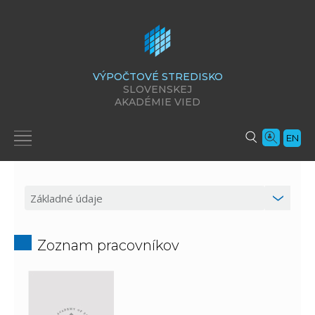
VÝPOČTOVÉ STREDISKO
SLOVENSKEJ
AKADÉMIE VIED
EN
Zoznam pracovníkov