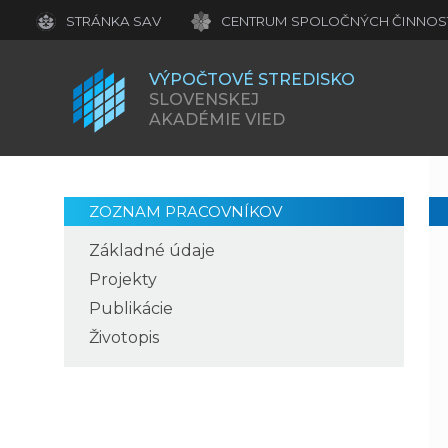
STRÁNKA SAV
CENTRUM SPOLOČNÝCH ČINNOSTÍ S
VÝPOČTOVÉ STREDISKO
SLOVENSKEJ
AKADÉMIE VIED
ZOZNAM PRACOVNÍKOV
Základné údaje
Projekty
Publikácie
Životopis