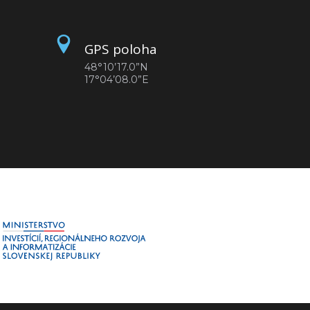
GPS poloha
48°10’17.0”N
17°04’08.0”E