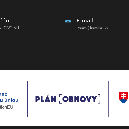
efón
E-mail
2 3229 3111
vssav@savba.sk