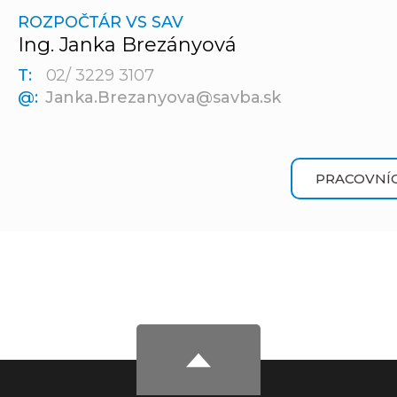
ROZPOČTÁR VS SAV
Ing. Janka Brezányová
T:
02/ 3229 3107
@:
Janka.Brezanyova@savba.sk
PRACOVNÍC