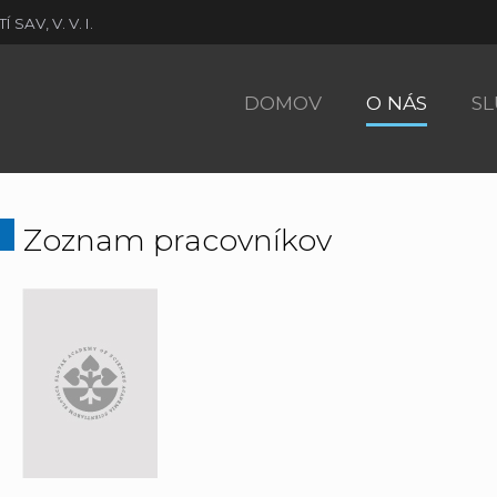
AV, V. V. I.
DOMOV
O NÁS
SL
Zoznam pracovníkov