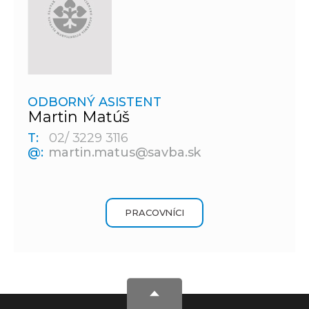
ODBORNÝ ASISTENT
Martin Matúš
T:
02/ 3229 3116
@:
martin.matus@savba.sk
PRACOVNÍCI