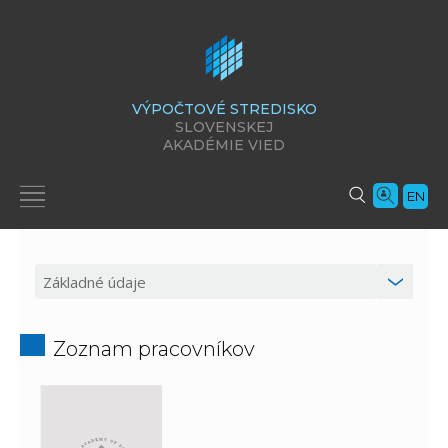
VÝPOČTOVÉ STREDISKO
SLOVENSKEJ
AKADÉMIE VIED
EN
Zoznam pracovníkov